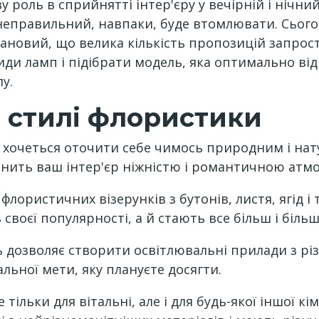
роль в сприйнятті інтер'єру у вечірній і нічний
еправильний, навпаки, буде втомлювати. Сього
ановий, що велика кількість пропозицій запрост
иди ламп і підібрати модель, яка оптимально від
у.
в стилі флористики
ів хочеться оточити себе чимось природним і на
овнить ваш інтер'єр ніжністю і романтичною атм
ористичних візерунків з бутонів, листя, ягід і т
ь своєї популярності, а й стають все більш і біл
ь дозволяє створити освітлювальні прилади з рі
уальної мети, яку плануєте досягти.
 тільки для вітальні, але і для будь-якої іншої к