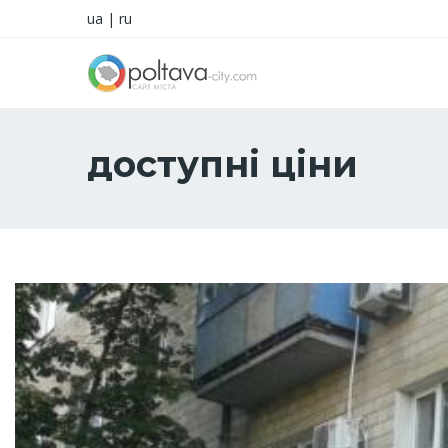
ua
|
ru
доступні ціни