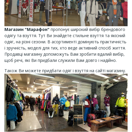
Магазин "Марафон"
пропонує широкий вибір брендового
одягу та взуття. Тут Ви знайдете стильне взуття та якісний
одяг, на різні сезони. В асортименті домінують практичність
і зручність, моделі для тих, хто веде активний спосіб життя.
Продавці магазину допоможуть Вам зробити вдалий вибір,
щоб речі, які Ви придбали служили Вам довго і надійно.
Також Ви можете придбати одяг і взуття на сайті магазину.