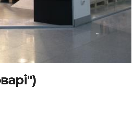
варі")