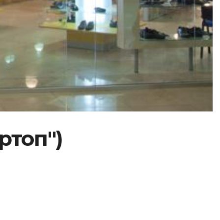
ртоп")