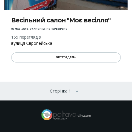
Весільний салон "Моє весілля"
05 MAY , 2018
,
BY
АНОНІМ (НЕ ПЕРЕВІРЕНО)
155 переглядів
вулиця Європейська
ЧИТАТИ ДАЛІ
Розбивка
на
Сторінка 1
››
Наступна сторінка
сторінки