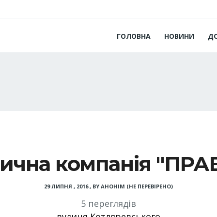
ГОЛОВНА
НОВИНИ
Д
чна компанія "ПРА
29 ЛИПНЯ , 2016
,
BY
АНОНІМ (НЕ ПЕРЕВІРЕНО)
5 переглядів
вулиця Котляревського