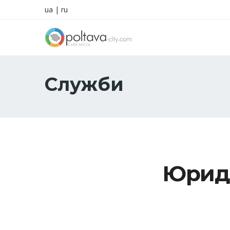
ua
|
ru
Служби
Юриди