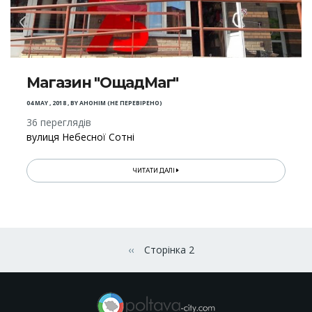
Магазин "ОщадМаг"
04 MAY , 2018
,
BY
АНОНІМ (НЕ ПЕРЕВІРЕНО)
36 переглядів
вулиця Небесної Сотні
ЧИТАТИ ДАЛІ
Розбивка
на
‹‹
Сторінка 2
Попередня сторінка
сторінки