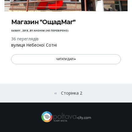
Магазин "ОщадМаг"
04 MAY , 2018
,
BY
АНОНІМ (НЕ ПЕРЕВІРЕНО)
36 переглядів
вулиця Небесної Сотні
ЧИТАТИ ДАЛІ
Розбивка
на
‹‹
Сторінка 2
Попередня сторінка
сторінки