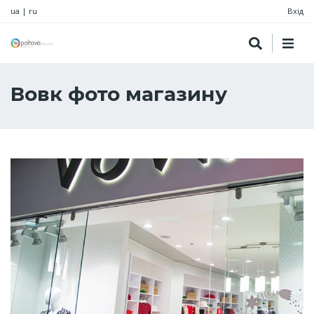
ua
|
ru
Вхід
Вовк фото магазину