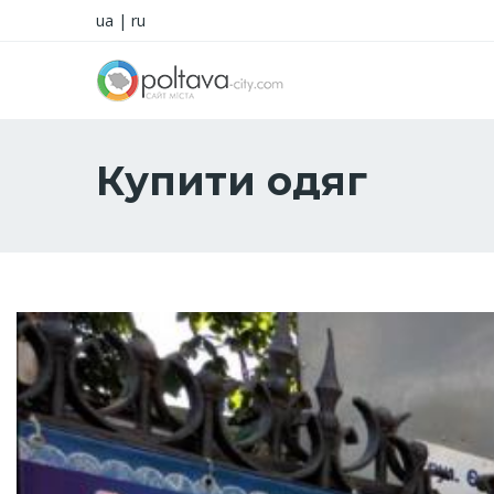
ua
|
ru
Купити одяг