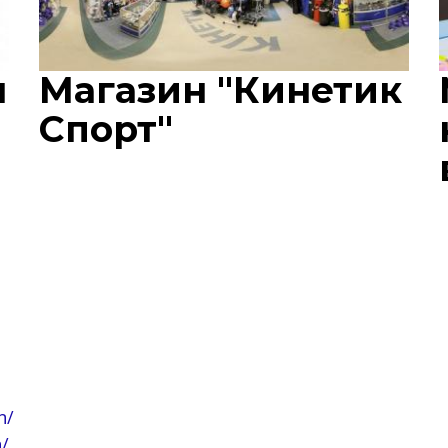
н
Магазин "Кинетик
Спорт"
n/
/