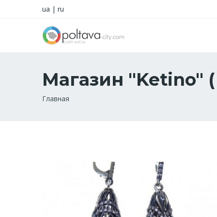
ua
|
ru
Магазин "Ketino" (
Строка
Главная
навигации