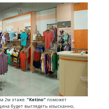
на 2м этаже.
"Ketino"
поможет
ина будет выглядеть изысканно,